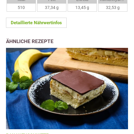
510
37,34 g
13,45 g
32,53 g
Detaillierte Nährwertinfos
ÄHNLICHE REZEPTE