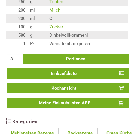
250
g
Topfen
200
ml
Milch
200
ml
Öl
100
g
Zucker
580
g
Dinkelvollkornmehl
1
Pk
Weinsteinbackpulver
Portionen
Einkaufsliste
Kochansicht
Meine Einkaufslisten APP
Kategorien
Mehlspeisen Rezepte
Backrezepte
Omas Küche