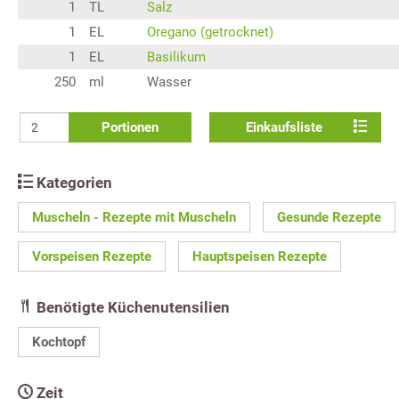
1
TL
Salz
1
EL
Oregano (getrocknet)
1
EL
Basilikum
250
ml
Wasser
Portionen
Einkaufsliste
Kategorien
Muscheln - Rezepte mit Muscheln
Gesunde Rezepte
Vorspeisen Rezepte
Hauptspeisen Rezepte
Benötigte Küchenutensilien
Kochtopf
Zeit