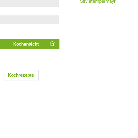
Silviatempelmayr
Kochansicht
Kochrezepte