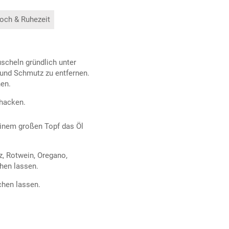
och & Ruhezeit
scheln gründlich unter
 und Schmutz zu entfernen.
nen.
 hacken.
einem großen Topf das Öl
z, Rotwein, Oregano,
hen lassen.
chen lassen.