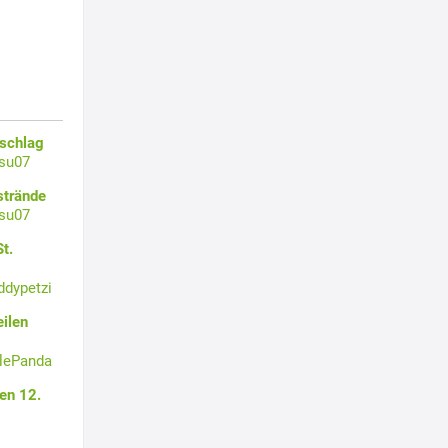
zschlag
su07
strände
su07
t.
ddypetzi
ilen
tlePanda
en 12.