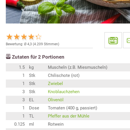
Bewertung: Ø
4,3
(
4.209
Stimmen)
Zutaten für
2
Portionen
1.5
kg
Muscheln (z.B. Miesmuscheln)
1
Stk
Chilischote (rot)
1
Stk
Zwiebel
3
Stk
Knoblauchzehen
3
EL
Olivenöl
1
Dose
Tomaten (400 g, passiert)
1
TL
Pfeffer aus der Mühle
0.125
ml
Rotwein