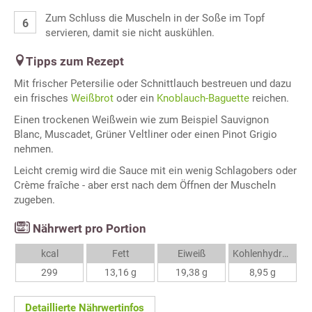
Zum Schluss die Muscheln in der Soße im Topf
servieren, damit sie nicht auskühlen.
Tipps zum Rezept
Mit frischer Petersilie oder Schnittlauch bestreuen und dazu
ein frisches
Weißbrot
oder ein
Knoblauch-Baguette
reichen.
Einen trockenen Weißwein wie zum Beispiel Sauvignon
Blanc, Muscadet, Grüner Veltliner oder einen Pinot Grigio
nehmen.
Leicht cremig wird die Sauce mit ein wenig Schlagobers oder
Crème fraîche - aber erst nach dem Öffnen der Muscheln
zugeben.
Nährwert pro Portion
kcal
Fett
Eiweiß
Kohlenhydrate
299
13,16 g
19,38 g
8,95 g
Detaillierte Nährwertinfos