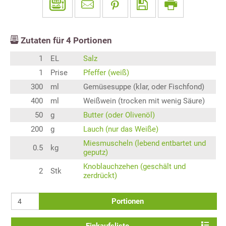
Zutaten für
4
Portionen
1
EL
Salz
1
Prise
Pfeffer (weiß)
300
ml
Gemüsesuppe (klar, oder Fischfond)
400
ml
Weißwein (trocken mit wenig Säure)
50
g
Butter (oder Olivenöl)
200
g
Lauch (nur das Weiße)
Miesmuscheln (lebend entbartet und
0.5
kg
geputz)
Knoblauchzehen (geschält und
2
Stk
zerdrückt)
Portionen