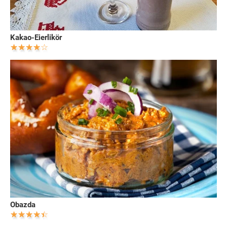
Kakao-Eierlikör
Obazda