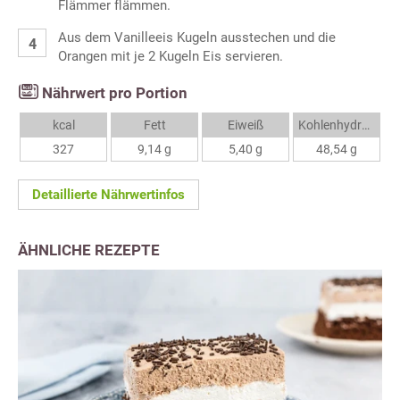
Flämmer flämmen.
Aus dem Vanilleeis Kugeln ausstechen und die
Orangen mit je 2 Kugeln Eis servieren.
Nährwert pro Portion
kcal
Fett
Eiweiß
Kohlenhydrate
327
9,14 g
5,40 g
48,54 g
Detaillierte Nährwertinfos
ÄHNLICHE REZEPTE