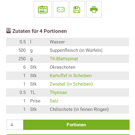
Zutaten für
4
Portionen
0.5
l
Wasser
500
g
Suppenfleisch (in Würfeln)
250
g
TK-Blattspinat
6
Stk
Okraschoten
1
Stk
Kartoffel in Scheiben
1
Stk
Zwiebel (in Scheiben)
0.5
TL
Thymian
1
Prise
Salz
1
Stk
Chilischote (in feinen Ringen)
Portionen