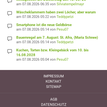
am 07.08.2026 06:35 von
Silviatempelmayr
Wäscheklammern haben zwei Löcher, aber warum
am 07.08.2026 05:22 von
Teddypetzi
Smartphone ist die neue Geldbörse
am 07.08.2026 05:14 von
Pesu07
Bauernregel am 7. August: St. Afra, (Maria Schnee)
am 07.08.2026 05:14 von
Teddypetzi
Kuchen, Torten bzw. Kleingebäck vom 10. bis
16.08.2028
am 07.08.2026 05:04 von
Pesu07
IMPRESSUM
KONTAKT
SITEMAP
AGB
DATENSCHUTZ