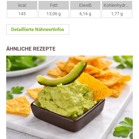
kcal
Fett
Eiweiß
Kohlenhydrate
145
13,06 g
6,16 g
1,77 g
Detaillierte Nährwertinfos
ÄHNLICHE REZEPTE