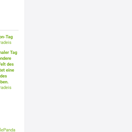
oon-Tag
radeis
naler Tag
ondere
elt des
et eine
 des
ben.
radeis
tlePanda