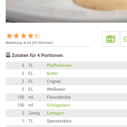
Bewertung: Ø
4,4
(
69
Stimmen)
Zutaten für
4
Portionen
3
TL
Pfefferkörner
2
EL
Butter
2
EL
Cognac
5
EL
Weißwein
150
ml
Fleischbrühe
150
ml
Schlagobers
2
Zweig
Estragon
1
TL
Speisestärke