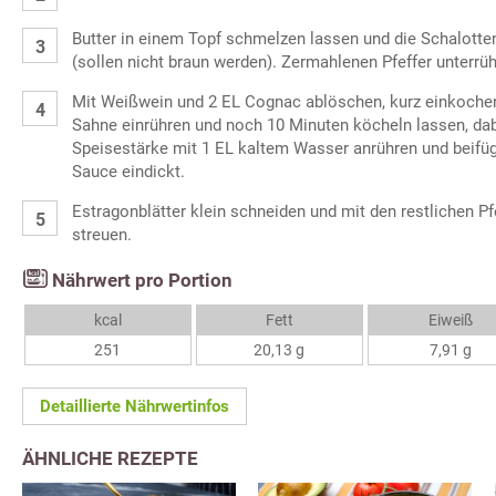
Butter in einem Topf schmelzen lassen und die Schalotte
(sollen nicht braun werden). Zermahlenen Pfeffer unterrüh
Mit Weißwein und 2 EL Cognac ablöschen, kurz einkochen
Sahne einrühren und noch 10 Minuten köcheln lassen, da
Speisestärke mit 1 EL kaltem Wasser anrühren und beifüg
Sauce eindickt.
Estragonblätter klein schneiden und mit den restlichen Pf
streuen.
Nährwert pro Portion
kcal
Fett
Eiweiß
251
20,13 g
7,91 g
Detaillierte Nährwertinfos
ÄHNLICHE REZEPTE