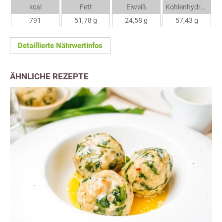
kcal
Fett
Eiweiß
Kohlenhydrate
791
51,78 g
24,58 g
57,43 g
Detaillierte Nährwertinfos
ÄHNLICHE REZEPTE