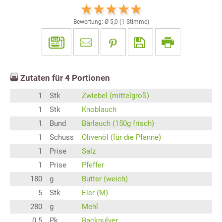
Bewertung: Ø
5,0
(
1
Stimme)
Zutaten für
4
Portionen
1
Stk
Zwiebel (mittelgroß)
1
Stk
Knoblauch
1
Bund
Bärlauch (150g frisch)
1
Schuss
Olivenöl (für die Pfanne)
1
Prise
Salz
1
Prise
Pfeffer
180
g
Butter (weich)
5
Stk
Eier (M)
280
g
Mehl
0.5
Pk
Backpulver