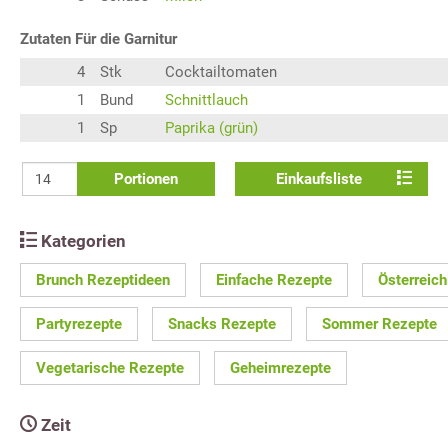
Zutaten Für die Garnitur
4
Stk
Cocktailtomaten
1
Bund
Schnittlauch
1
Sp
Paprika (grün)
Portionen
Einkaufsliste
Kategorien
Brunch Rezeptideen
Einfache Rezepte
Österreic
Partyrezepte
Snacks Rezepte
Sommer Rezepte
Vegetarische Rezepte
Geheimrezepte
Zeit