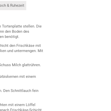
och & Ruhezeit
Tortenplatte stellen. Die
ann den Boden des
en benötigt.
chicht den Frischkäse mit
cken und untermengen. Mit
Schuss Milch glattrühren.
ürbiskernen mit einem
n. Den Schnittlauch fein
hten mit einem Löffel
danach Frischkäse-Schicht