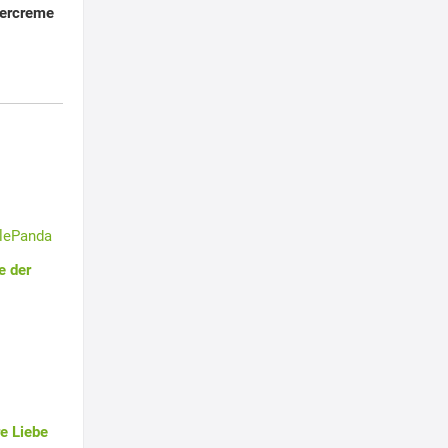
tercreme
tlePanda
e der
e Liebe