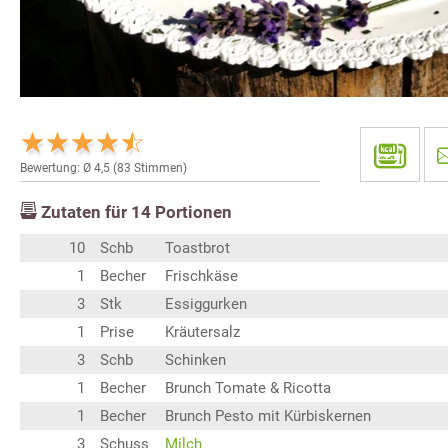
Bewertung: Ø
4,5
(
83
Stimmen)
Zutaten für
14
Portionen
10
Schb
Toastbrot
1
Becher
Frischkäse
3
Stk
Essiggurken
1
Prise
Kräutersalz
3
Schb
Schinken
1
Becher
Brunch Tomate & Ricotta
1
Becher
Brunch Pesto mit Kürbiskernen
3
Schuss
Milch