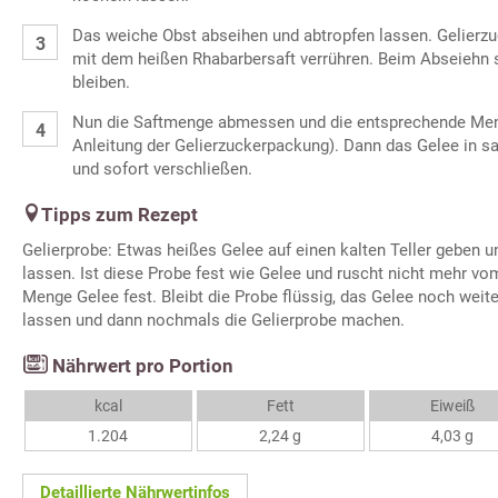
Das weiche Obst abseihen und abtropfen lassen. Gelierzu
mit dem heißen Rhabarbersaft verrühren. Beim Abseiehn so
bleiben.
Nun die Saftmenge abmessen und die entsprechende Me
Anleitung der Gelierzuckerpackung). Dann das Gelee in sa
und sofort verschließen.
Tipps zum Rezept
Gelierprobe: Etwas heißes Gelee auf einen kalten Teller geben 
lassen. Ist diese Probe fest wie Gelee und ruscht nicht mehr vom
Menge Gelee fest. Bleibt die Probe flüssig, das Gelee noch weit
lassen und dann nochmals die Gelierprobe machen.
Nährwert pro Portion
kcal
Fett
Eiweiß
1.204
2,24 g
4,03 g
Detaillierte Nährwertinfos