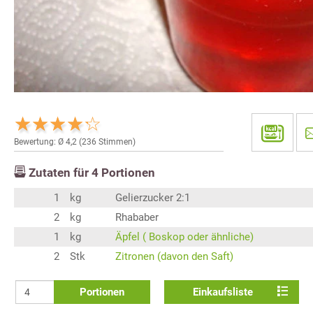
Bewertung: Ø
4,2
(
236
Stimmen)
Zutaten für
4
Portionen
1
kg
Gelierzucker 2:1
2
kg
Rhababer
1
kg
Äpfel ( Boskop oder ähnliche)
2
Stk
Zitronen (davon den Saft)
Portionen
Einkaufsliste