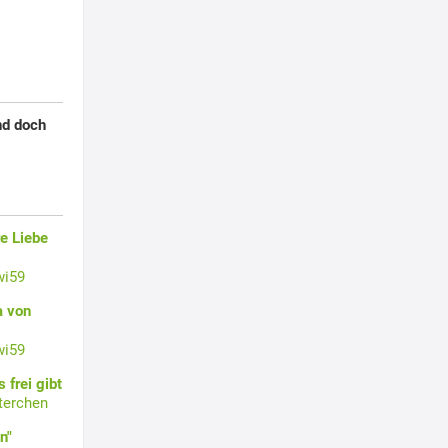
nd doch
e Liebe
wi59
a von
wi59
 frei gibt
terchen
n"