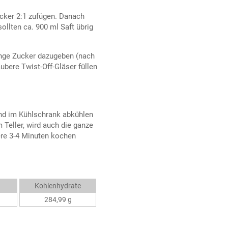
cker 2:1 zufügen. Danach
llten ca. 900 ml Saft übrig
nge Zucker dazugeben (nach
ubere Twist-Off-Gläser füllen
und im Kühlschrank abkühlen
 Teller, wird auch die ganze
ere 3-4 Minuten kochen
Kohlenhydrate
284,99 g