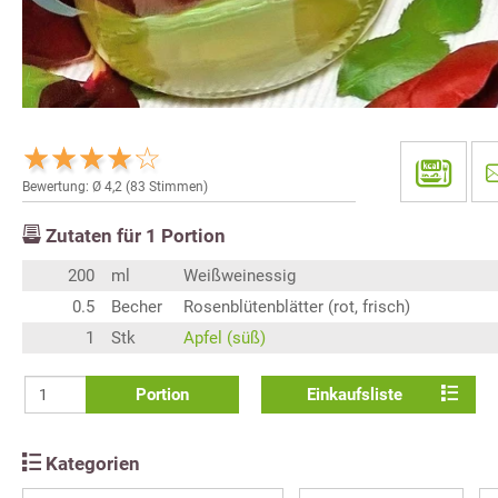
Bewertung: Ø
4,2
(
83
Stimmen)
Zutaten für
1
Portion
200
ml
Weißweinessig
0.5
Becher
Rosenblütenblätter (rot, frisch)
1
Stk
Apfel (süß)
Portion
Einkaufsliste
Kategorien