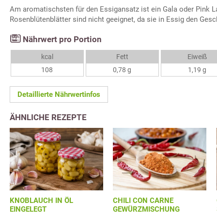
Am aromatischsten für den Essigansatz ist ein Gala oder Pink L
Rosenblütenblätter sind nicht geeignet, da sie in Essig den Ges
Nährwert pro Portion
kcal
Fett
Eiweiß
108
0,78 g
1,19 g
Detaillierte Nährwertinfos
ÄHNLICHE REZEPTE
KNOBLAUCH IN ÖL
CHILI CON CARNE
EINGELEGT
GEWÜRZMISCHUNG