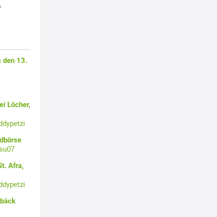
p
 den 13.
i Löcher,
ddypetzi
ldbörse
su07
t. Afra,
ddypetzi
ebäck