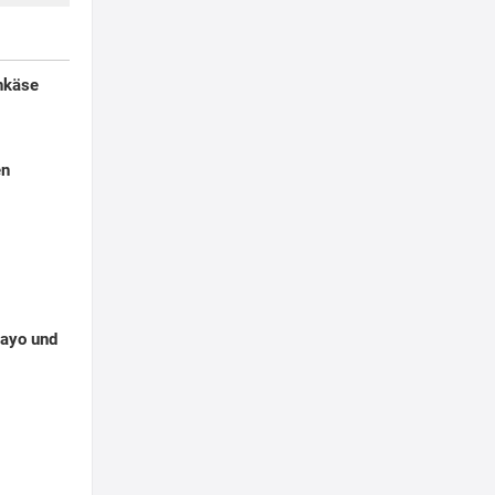
enkäse
en
Mayo und
g