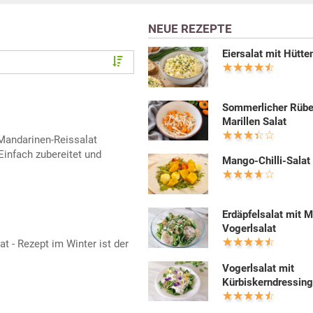
NEUE REZEPTE
Eiersalat mit Hütt
Sommerlicher Rüb
Marillen Salat
Mandarinen-Reissalat
 Einfach zubereitet und
Mango-Chilli-Salat
Erdäpfelsalat mit 
Vogerlsalat
t - Rezept im Winter ist der
Vogerlsalat mit
Kürbiskerndressin