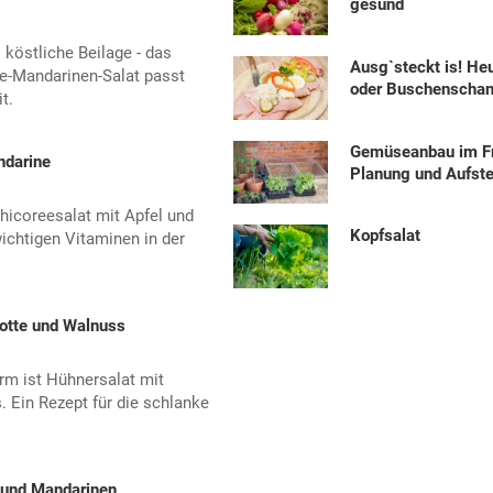
gesund
 köstliche Beilage - das
Ausg`steckt is! He
ee-Mandarinen-Salat passt
oder Buschenscha
t.
Gemüseanbau im Fr
ndarine
Planung und Aufste
hicoreesalat mit Apfel und
Kopfsalat
ichtigen Vitaminen in der
otte und Walnuss
rm ist Hühnersalat mit
 Ein Rezept für die schlanke
a und Mandarinen