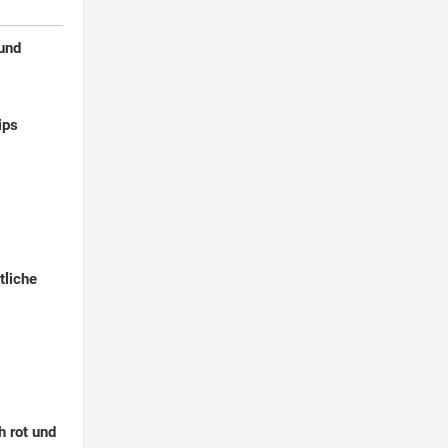
 und
ips
tliche
h rot und