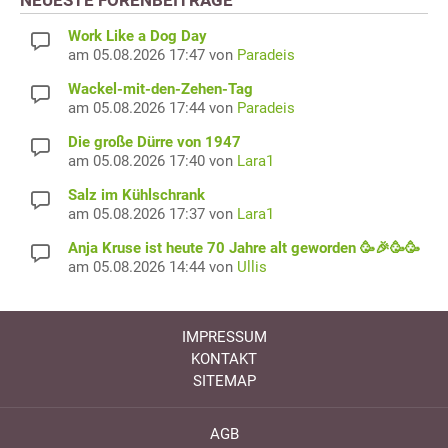
NEUESTE FORENBEITRÄGE
Work Like a Dog Day
am 05.08.2026 17:47 von
Paradeis
Wackel-mit-den-Zehen-Tag
am 05.08.2026 17:44 von
Paradeis
Die große Dürre von 1947
am 05.08.2026 17:40 von
Lara1
Salz im Kühlschrank
am 05.08.2026 17:37 von
Lara1
Anja Kruse ist heute 70 Jahre alt geworden 🥳🎉🥳🥳
am 05.08.2026 14:44 von
Ullis
IMPRESSUM
KONTAKT
SITEMAP
AGB