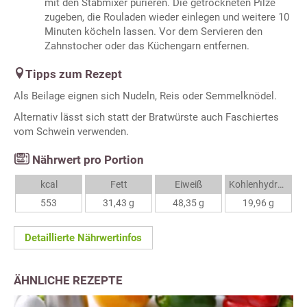
mit den Stabmixer pürieren. Die getrockneten Pilze
zugeben, die Rouladen wieder einlegen und weitere 10
Minuten köcheln lassen. Vor dem Servieren den
Zahnstocher oder das Küchengarn entfernen.
Tipps zum Rezept
Als Beilage eignen sich Nudeln, Reis oder Semmelknödel.
Alternativ lässt sich statt der Bratwürste auch Faschiertes
vom Schwein verwenden.
Nährwert pro Portion
kcal
Fett
Eiweiß
Kohlenhydrate
553
31,43 g
48,35 g
19,96 g
Detaillierte Nährwertinfos
ÄHNLICHE REZEPTE