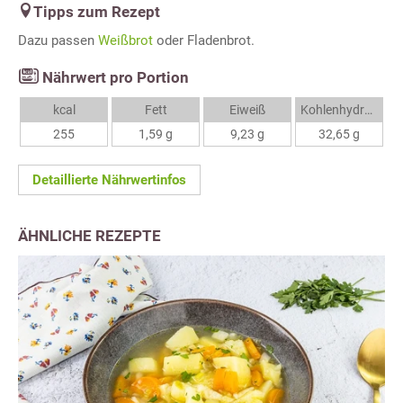
Tipps zum Rezept
Dazu passen
Weißbrot
oder Fladenbrot.
Nährwert pro Portion
kcal
Fett
Eiweiß
Kohlenhydrate
255
1,59 g
9,23 g
32,65 g
Detaillierte Nährwertinfos
ÄHNLICHE REZEPTE