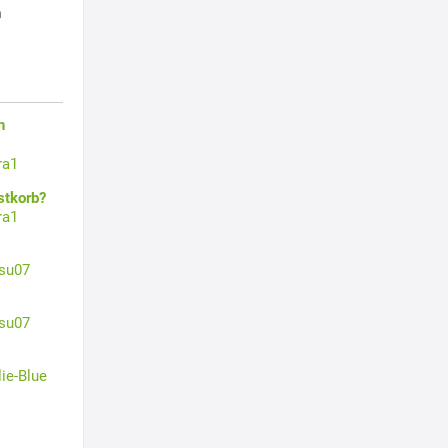
h
n
ra1
stkorb?
ra1
su07
su07
lie-Blue