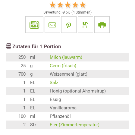
Bewertung: Ø
5,0
(
4
Stimmen)
Zutaten für
1
Portion
250
ml
Milch (lauwarm)
25
g
Germ (frisch)
700
g
Weizenmehl (glatt)
1
EL
Salz
1
EL
Honig (optional Ahornsirup)
1
EL
Essig
1
EL
Vanillearoma
100
ml
Pflanzenöl
2
Stk
Eier (Zimmertemperatur)