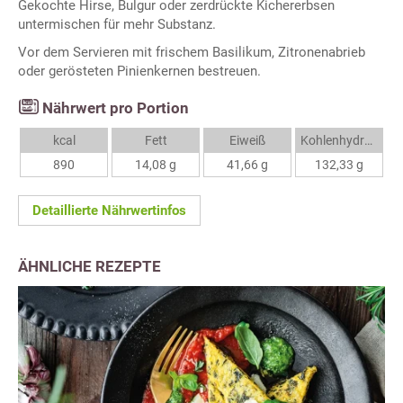
Gekochte Hirse, Bulgur oder zerdrückte Kichererbsen
untermischen für mehr Substanz.
Vor dem Servieren mit frischem Basilikum, Zitronenabrieb
oder gerösteten Pinienkernen bestreuen.
Nährwert pro Portion
kcal
Fett
Eiweiß
Kohlenhydrate
890
14,08 g
41,66 g
132,33 g
Detaillierte Nährwertinfos
ÄHNLICHE REZEPTE