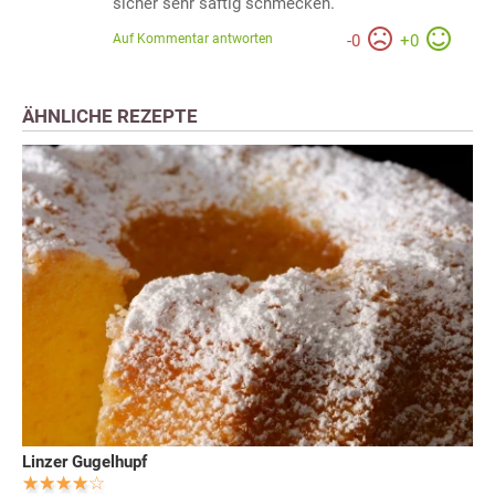
sicher sehr saftig schmecken.
Auf Kommentar antworten
-
0
+
0
ÄHNLICHE REZEPTE
Linzer Gugelhupf