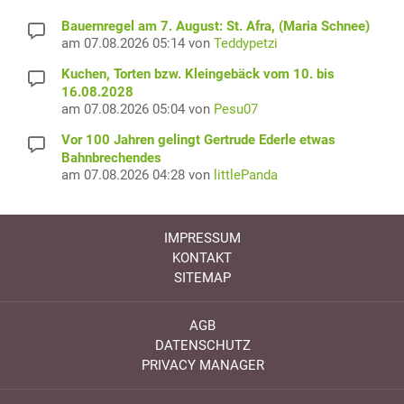
Bauernregel am 7. August: St. Afra, (Maria Schnee)
am 07.08.2026 05:14 von
Teddypetzi
Kuchen, Torten bzw. Kleingebäck vom 10. bis
16.08.2028
am 07.08.2026 05:04 von
Pesu07
Vor 100 Jahren gelingt Gertrude Ederle etwas
Bahnbrechendes
am 07.08.2026 04:28 von
littlePanda
IMPRESSUM
KONTAKT
SITEMAP
AGB
DATENSCHUTZ
PRIVACY MANAGER