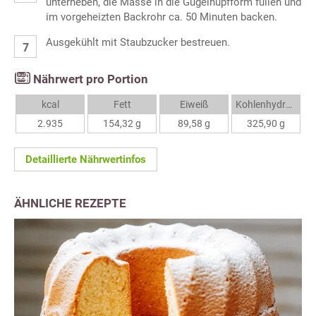
unterheben, die Masse in die Gugelhupfform füllen und
im vorgeheizten Backrohr ca. 50 Minuten backen.
Ausgekühlt mit Staubzucker bestreuen.
Nährwert pro Portion
kcal
Fett
Eiweiß
Kohlenhydrate
2.935
154,32 g
89,58 g
325,90 g
Detaillierte Nährwertinfos
ÄHNLICHE REZEPTE