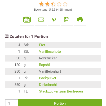
Bewertung: Ø
2,5
(
4
Stimmen)
Zutaten für
1
Portion
4
Stk
Eier
1
Stk
Vanilleschote
50
g
Rohrzucker
120
g
Rapsöl
250
g
Vanillejoghurt
1
Pk
Backpulver
350
g
Dinkelmehl
1
TL
Staubzucker zum Bestreuen
Portion