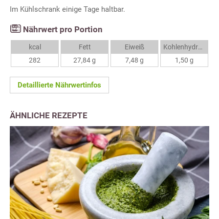
Im Kühlschrank einige Tage haltbar.
Nährwert pro Portion
kcal
Fett
Eiweiß
Kohlenhydrate
282
27,84 g
7,48 g
1,50 g
Detaillierte Nährwertinfos
ÄHNLICHE REZEPTE