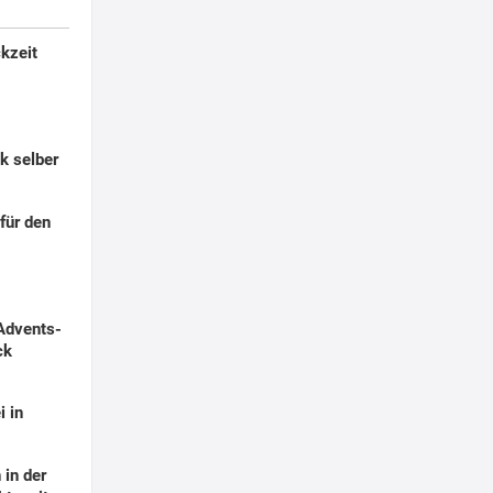
ckzeit
 selber
für den
 Advents-
ck
 in
 in der