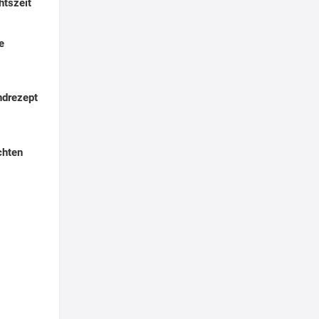
htszeit
e
ndrezept
chten