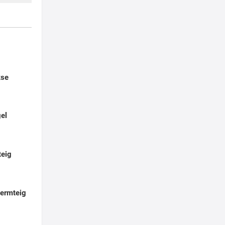
kse
el
teig
Germteig