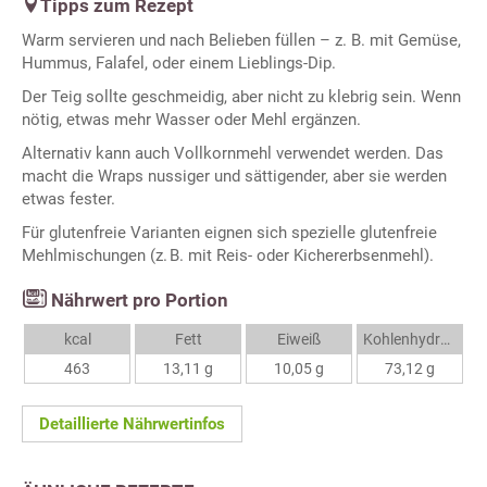
Tipps zum Rezept
Warm servieren und nach Belieben füllen – z. B. mit Gemüse,
Hummus, Falafel, oder einem Lieblings-Dip.
Der Teig sollte geschmeidig, aber nicht zu klebrig sein. Wenn
nötig, etwas mehr Wasser oder Mehl ergänzen.
Alternativ kann auch Vollkornmehl verwendet werden. Das
macht die Wraps nussiger und sättigender, aber sie werden
etwas fester.
Für glutenfreie Varianten eignen sich spezielle glutenfreie
Mehlmischungen (z. B. mit Reis- oder Kichererbsenmehl).
Nährwert pro Portion
kcal
Fett
Eiweiß
Kohlenhydrate
463
13,11 g
10,05 g
73,12 g
Detaillierte Nährwertinfos