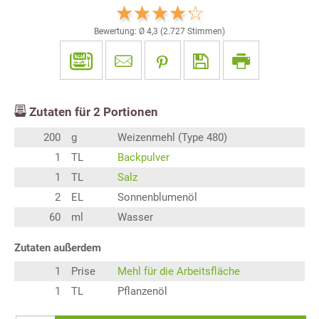
Bewertung: Ø
4,3
(
2.727
Stimmen)
Zutaten für
2
Portionen
200
g
Weizenmehl (Type 480)
1
TL
Backpulver
1
TL
Salz
2
EL
Sonnenblumenöl
60
ml
Wasser
Zutaten außerdem
1
Prise
Mehl für die Arbeitsfläche
1
TL
Pflanzenöl