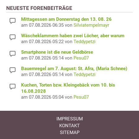
NEUESTE FORENBEITRÄGE
Mittagessen am Donnerstag den 13. 08. 26
am 07.08.2026 06:35 von
Silviatempelmayr
Wäscheklammern haben zwei Löcher, aber warum
am 07.08.2026 05:22 von
Teddypetzi
Smartphone ist die neue Geldbörse
am 07.08.2026 05:14 von
Pesu07
Bauernregel am 7. August: St. Afra, (Maria Schnee)
am 07.08.2026 05:14 von
Teddypetzi
Kuchen, Torten bzw. Kleingebäck vom 10. bis
16.08.2028
am 07.08.2026 05:04 von
Pesu07
IMPRESSUM
KONTAKT
SITEMAP