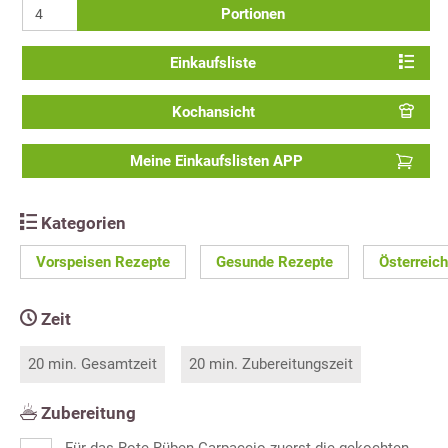
Portionen
Einkaufsliste
Kochansicht
Meine Einkaufslisten APP
Kategorien
Vorspeisen Rezepte
Gesunde Rezepte
Österreic
Zeit
20 min. Gesamtzeit
20 min. Zubereitungszeit
Zubereitung
Für das Rote Rüben Carpaccio zuerst die gekochten