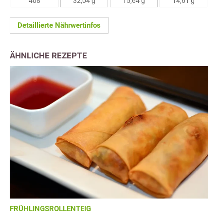
408
32,04 g
15,64 g
14,61 g
Detaillierte Nährwertinfos
ÄHNLICHE REZEPTE
FRÜHLINGSROLLENTEIG