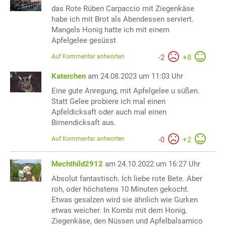
das Rote Rüben Carpaccio mit Ziegenkäse
habe ich mit Brot als Abendessen serviert.
Mangels Honig hatte ich mit einem
Apfelgelee gesüsst
Auf Kommentar antworten
-
2
+
8
Katerchen
am 24.08.2023 um 11:03 Uhr
Eine gute Anregung, mit Apfelgelee u süßen.
Statt Gelee probiere ich mal einen
Apfeldicksaft oder auch mal einen
Birnendicksaft aus.
Auf Kommentar antworten
-
0
+
2
Mechthild2912
am 24.10.2022 um 16:27 Uhr
Absolut fantastisch. Ich liebe rote Bete. Aber
roh, oder höchstens 10 Minuten gekocht.
Etwas gesalzen wird sie ähnlich wie Gurken
etwas weicher. In Kombi mit dem Honig,
Ziegenkäse, den Nüssen und Apfelbalsamico