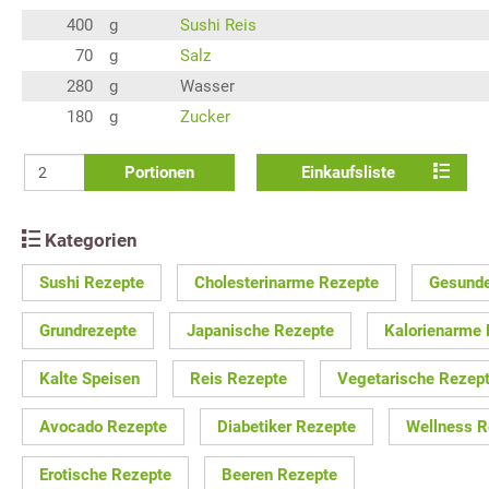
400
g
Sushi Reis
70
g
Salz
280
g
Wasser
180
g
Zucker
Portionen
Einkaufsliste
Kategorien
Sushi Rezepte
Cholesterinarme Rezepte
Gesunde
Grundrezepte
Japanische Rezepte
Kalorienarme
Kalte Speisen
Reis Rezepte
Vegetarische Rezep
Avocado Rezepte
Diabetiker Rezepte
Wellness R
Erotische Rezepte
Beeren Rezepte