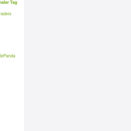
naler Tag
radeis
tlePanda