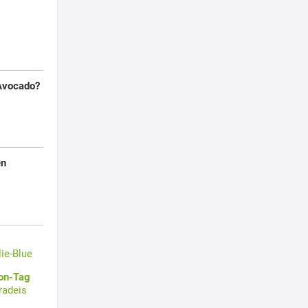
 Avocado?
en
lie-Blue
oon-Tag
radeis