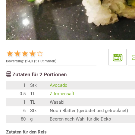
Bewertung: Ø
4,3
(
51
Stimmen)
Zutaten für
2
Portionen
1
Stk
Avocado
0.5
TL
Zitronensaft
1
TL
Wasabi
6
Stk
Noori Blätter (geröstet und getrocknet)
80
g
Beeren nach Wahl für die Deko
Zutaten für den Reis