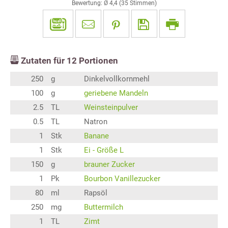
Bewertung: Ø
4,4
(
35
Stimmen)
Zutaten für
12
Portionen
250
g
Dinkelvollkornmehl
100
g
geriebene Mandeln
2.5
TL
Weinsteinpulver
0.5
TL
Natron
1
Stk
Banane
1
Stk
Ei - Größe L
150
g
brauner Zucker
1
Pk
Bourbon Vanillezucker
80
ml
Rapsöl
250
mg
Buttermilch
1
TL
Zimt