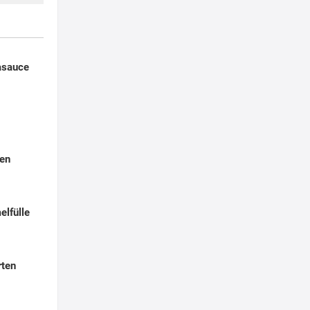
asauce
ken
elfülle
rten