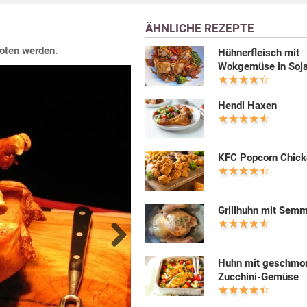
ÄHNLICHE REZEPTE
boten werden.
Hühnerfleisch mit
Wokgemüse in Soj
Hendl Haxen
KFC Popcorn Chic
Grillhuhn mit Semm
Next
Huhn mit geschmo
Zucchini-Gemüse