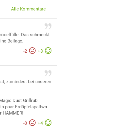
Alle
Kommentare
nödelfülle. Das schmeckt
ine Beilage.
-
2
+
8
ist, zumindest bei unseren
agic Dust Grillrub
in paar Erdäpfelspaltwn
 der HAMMER!
-
0
+
4