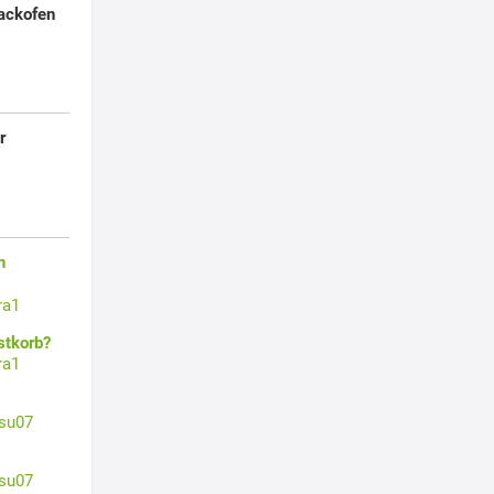
ackofen
r
n
ra1
stkorb?
ra1
su07
su07