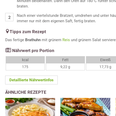
Minuten beibehalten. Dann den Ofen auf 180°C runter sch
braten.
Nach einer viertelstunde Bratzeit, umdrehen und unter hä
immer nur mit dem eigenen Saft, fertig braten.
Tipps zum Rezept
Das fertige
Brathuhn
mit grünem
Reis
und grünem Salat serviere
Nährwert pro Portion
kcal
Fett
Eiweiß
175
9,22 g
17,73 g
Detaillierte Nährwertinfos
ÄHNLICHE REZEPTE