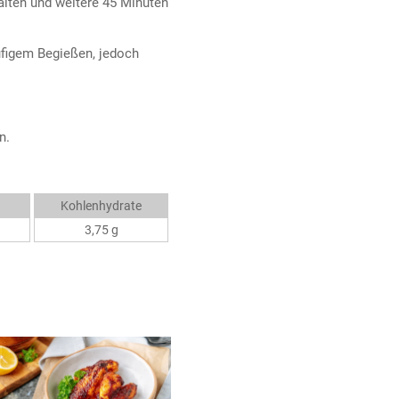
alten und weitere 45 Minuten
ufigem Begießen, jedoch
n.
Kohlenhydrate
3,75 g