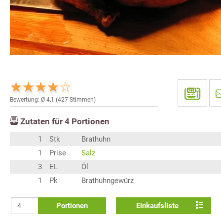
Bewertung: Ø
4,1
(
427
Stimmen)
Zutaten für
4
Portionen
1
Stk
Brathuhn
1
Prise
Salz
3
EL
Öl
1
Pk
Brathuhngewürz
Portionen
Einkaufsliste