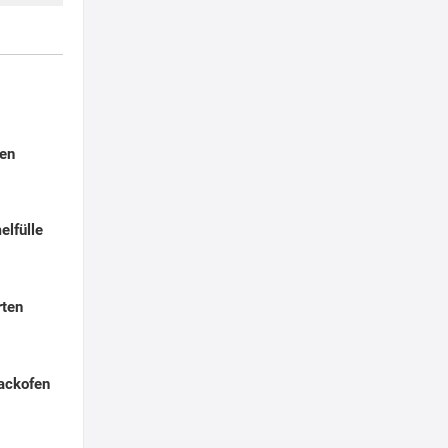
ken
elfülle
rten
ackofen