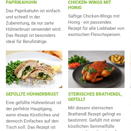
PAPRIKAHUHN
CHICKEN-WINGS MIT
HONIG
Das Paprikahuhn ist einfach
Saftige Chicken-Wings mit
und schnell in der
Honig - ein passendes
Zubereitung, da nur zarte
Rezept für alle Liebhaber von
Hühnerbrust verwendet wird.
exotischen Fleischspeisen.
Das Rezept ist besonders
ideal für Berufstätige.
GEFÜLLTE HÜHNERBRUST
STEIRISCHES BRATHENDL,
GEFÜLLT
Eine gefüllte Hühnerbrust ist
Mit diesem steirischen
der perfekte Hauptgang,
Brathendl Rezept gelingt es
wenn etwas Köstliches und
bestimmt. Gefüllt mit einer
dennoch Einfaches auf den
köstlichen Semmelfülle
Tisch soll. Das Rezept ist