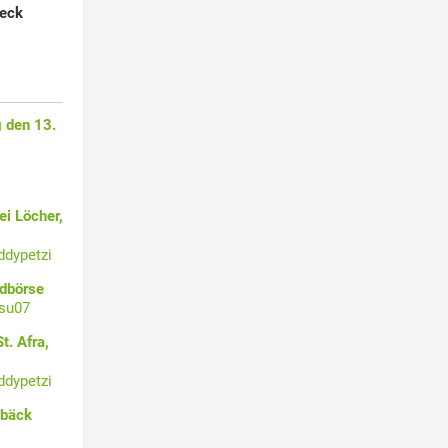
peck
 den 13.
i Löcher,
ddypetzi
ldbörse
su07
t. Afra,
ddypetzi
ebäck