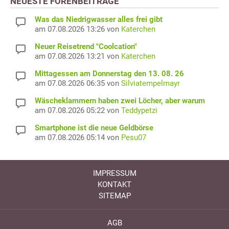
NEUESTE FORENBEITRÄGE
Was das Niedrigwasser alles frei gibt
am 07.08.2026 13:26 von
Katerchen
Neuer Reisetrend "Coolcation"
am 07.08.2026 13:21 von
Katerchen
Mittagessen am Donnerstag den 13. 08. 26
am 07.08.2026 06:35 von
Silviatempelmayr
Wäscheklammern haben zwei Löcher, aber warum
am 07.08.2026 05:22 von
Teddypetzi
Smartphone ist die neue Geldbörse
am 07.08.2026 05:14 von
Pesu07
IMPRESSUM
KONTAKT
SITEMAP
AGB