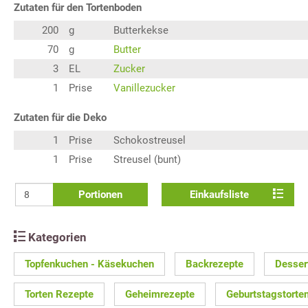
Zutaten für den Tortenboden
200
g
Butterkekse
70
g
Butter
3
EL
Zucker
1
Prise
Vanillezucker
Zutaten für die Deko
1
Prise
Schokostreusel
1
Prise
Streusel (bunt)
Portionen
Einkaufsliste
Kategorien
Topfenkuchen - Käsekuchen
Backrezepte
Desser
Torten Rezepte
Geheimrezepte
Geburtstagstorte