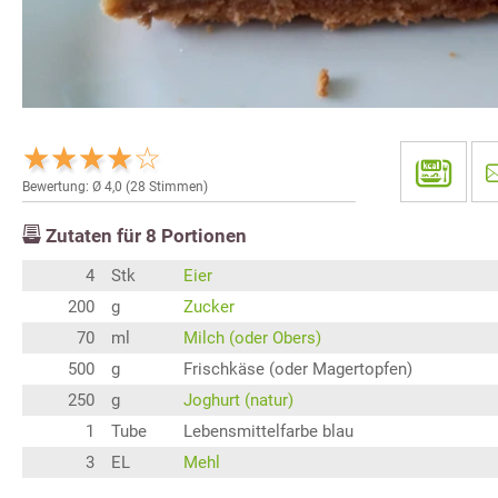
Bewertung: Ø
4,0
(
28
Stimmen)
Zutaten für
8
Portionen
4
Stk
Eier
200
g
Zucker
70
ml
Milch (oder Obers)
500
g
Frischkäse (oder Magertopfen)
250
g
Joghurt (natur)
1
Tube
Lebensmittelfarbe blau
3
EL
Mehl