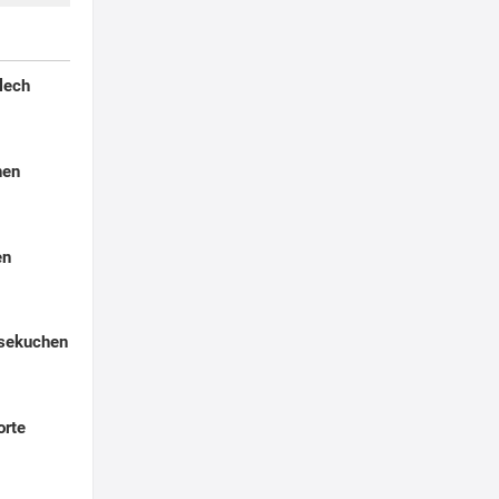
lech
hen
en
äsekuchen
orte