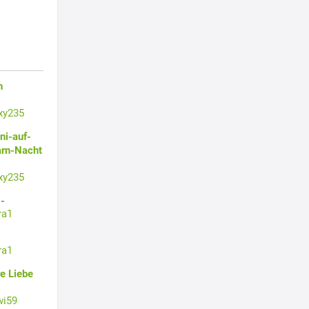
n
xy235
ni-auf-
arn-Nacht
xy235
-
ra1
ra1
e Liebe
wi59