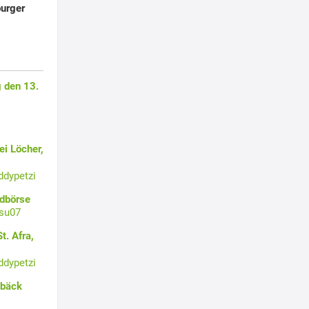
urger
 den 13.
i Löcher,
ddypetzi
ldbörse
su07
t. Afra,
ddypetzi
ebäck