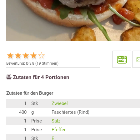
Bewertung: Ø
3,8
(
19
Stimmen)
Zutaten für
4
Portionen
Zutaten für den Burger
1
Stk
Zwiebel
400
g
Faschiertes (Rind)
1
Prise
Salz
1
Prise
Pfeffer
1
Stk
Ei