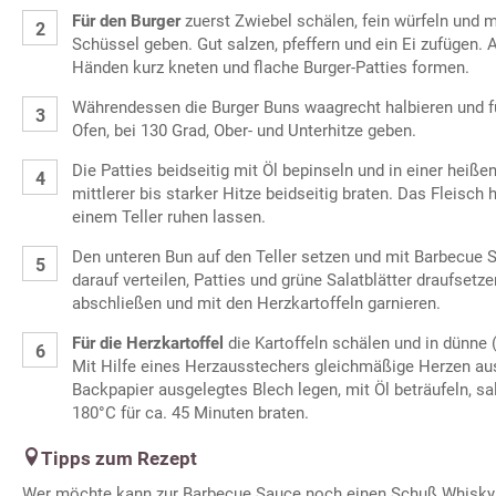
Für den Burger
zuerst Zwiebel schälen, fein würfeln und m
Schüssel geben. Gut salzen, pfeffern und ein Ei zufügen. 
Händen kurz kneten und flache Burger-Patties formen.
Währendessen die Burger Buns waagrecht halbieren und fü
Ofen, bei 130 Grad, Ober- und Unterhitze geben.
Die Patties beidseitig mit Öl bepinseln und in einer heißen
mittlerer bis starker Hitze beidseitig braten. Das Fleisc
einem Teller ruhen lassen.
Den unteren Bun auf den Teller setzen und mit Barbecue 
darauf verteilen, Patties und grüne Salatblätter draufsetz
abschließen und mit den Herzkartoffeln garnieren.
Für die Herzkartoffel
die Kartoffeln schälen und in dünne 
Mit Hilfe eines Herzausstechers gleichmäßige Herzen aus
Backpapier ausgelegtes Blech legen, mit Öl beträufeln, s
180°C für ca. 45 Minuten braten.
Tipps zum Rezept
Wer möchte kann zur Barbecue Sauce noch einen Schuß Whisky z