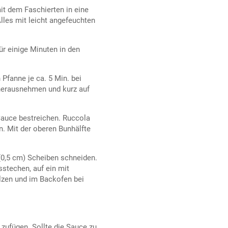
it dem Faschierten in eine
Alles mit leicht angefeuchten
r einige Minuten in den
 Pfanne je ca. 5 Min. bei
h herausnehmen und kurz auf
Sauce bestreichen. Ruccola
en. Mit der oberen Bunhälfte
(0,5 cm) Scheiben schneiden.
stechen, auf ein mit
alzen und im Backofen bei
ufügen. Sollte die Sauce zu