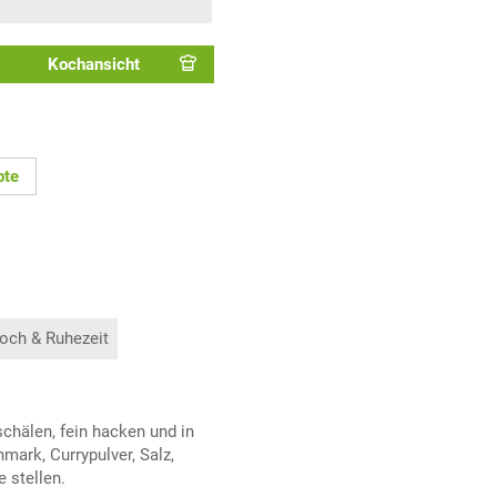
Kochansicht
pte
och & Ruhezeit
chälen, fein hacken und in
mark, Currypulver, Salz,
e stellen.