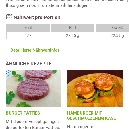
flüssig sein noch Tomatenmark hinzufügen.
Nährwert pro Portion
kcal
Fett
Eiweiß
477
27,25 g
22,59 g
Detaillierte Nährwertinfos
ÄHNLICHE REZEPTE
BURGER PATTIES
HAMBURGER MIT
GESCHMOLZENEM KÄSE
Mit diesem Rezept gelingen
Hamburger mit
die perfekten Burger Patties,