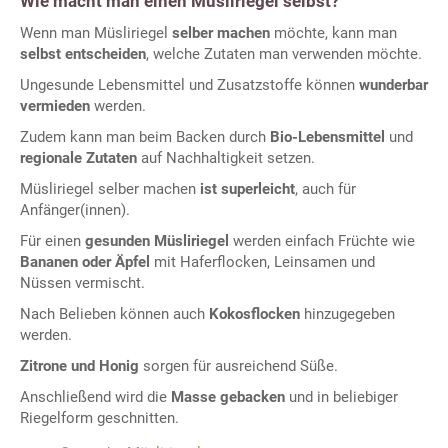
Wie macht man einen Müsliriegel selbst?
Wenn man Müsliriegel
selber machen
möchte, kann man
selbst entscheiden
, welche Zutaten man verwenden möchte.
Ungesunde Lebensmittel und Zusatzstoffe können
wunderbar
vermieden
werden.
Zudem kann man beim Backen durch
Bio-Lebensmittel
und
regionale Zutaten
auf Nachhaltigkeit setzen.
Müsliriegel selber machen
ist superleicht
, auch für
Anfänger(innen).
Für einen
gesunden Müsliriegel
werden einfach Früchte wie
Bananen oder Äpfel
mit Haferflocken, Leinsamen und
Nüssen vermischt.
Nach Belieben können auch
Kokosflocken
hinzugegeben
werden.
Zitrone und Honig
sorgen für ausreichend Süße.
Anschließend wird die
Masse gebacken
und in beliebiger
Riegelform geschnitten.