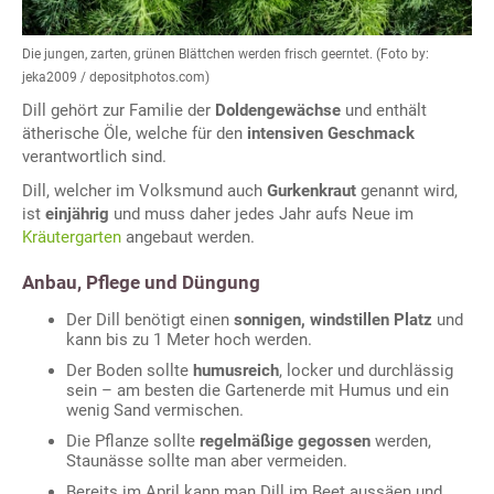
Die jungen, zarten, grünen Blättchen werden frisch geerntet. (Foto by:
jeka2009 / depositphotos.com)
Dill gehört zur Familie der
Doldengewächse
und enthält
ätherische Öle, welche für den
intensiven Geschmack
verantwortlich sind.
Dill, welcher im Volksmund auch
Gurkenkraut
genannt wird,
ist
einjährig
und muss daher jedes Jahr aufs Neue im
Kräutergarten
angebaut werden.
Anbau, Pflege und Düngung
Der Dill benötigt einen
sonnigen, windstillen Platz
und
kann bis zu 1 Meter hoch werden.
Der Boden sollte
humusreich
, locker und durchlässig
sein – am besten die Gartenerde mit Humus und ein
wenig Sand vermischen.
Die Pflanze sollte
regelmäßige gegossen
werden,
Staunässe sollte man aber vermeiden.
Bereits im April kann man Dill im Beet aussäen und