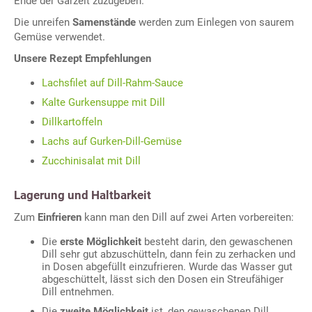
Ende der Garzeit zuzugeben.
Die unreifen
Samenstände
werden zum Einlegen von saurem
Gemüse verwendet.
Unsere Rezept Empfehlungen
Lachsfilet auf Dill-Rahm-Sauce
Kalte Gurkensuppe mit Dill
Dillkartoffeln
Lachs auf Gurken-Dill-Gemüse
Zucchinisalat mit Dill
Lagerung und Haltbarkeit
Zum
Einfrieren
kann man den Dill auf zwei Arten vorbereiten:
Die
erste Möglichkeit
besteht darin, den gewaschenen
Dill sehr gut abzuschütteln, dann fein zu zerhacken und
in Dosen abgefüllt einzufrieren. Wurde das Wasser gut
abgeschüttelt, lässt sich den Dosen ein Streufähiger
Dill entnehmen.
Die
zweite Möglichkeit
ist, den gewaschenen Dill