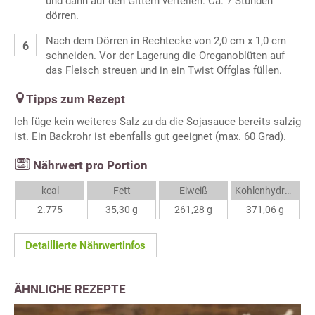
und dann auf den Gittern verteilen. Ca. 7 Stunden
dörren.
Nach dem Dörren in Rechtecke von 2,0 cm x 1,0 cm
schneiden. Vor der Lagerung die Oreganoblüten auf
das Fleisch streuen und in ein Twist Offglas füllen.
Tipps zum Rezept
Ich füge kein weiteres Salz zu da die Sojasauce bereits salzig
ist. Ein Backrohr ist ebenfalls gut geeignet (max. 60 Grad).
Nährwert pro Portion
kcal
Fett
Eiweiß
Kohlenhydrate
2.775
35,30 g
261,28 g
371,06 g
Detaillierte Nährwertinfos
ÄHNLICHE REZEPTE