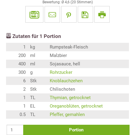
Bewertung: Ø
4,6
(
20
Stimmen)
Zutaten für
1
Portion
1
kg
Rumpsteak-Fleisch
200
ml
Malzbier
400
ml
Sojasauce, hell
300
g
Rohrzucker
6
Stk
Knoblauchzehen
2
Stk
Chilischoten
1
TL
Thymian, getrocknet
1
EL
Oreganoblüten, getrocknet
0.5
TL
Pfeffer, gemahlen
Portion