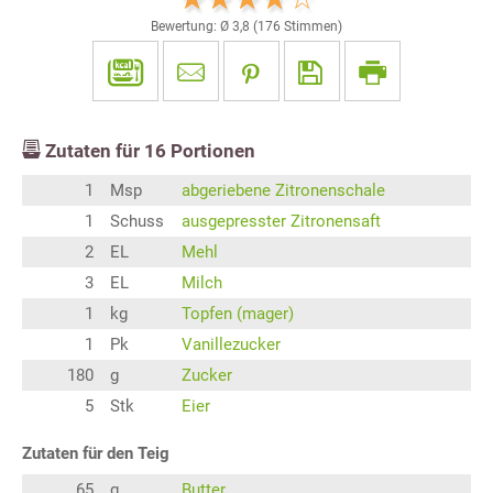
Bewertung: Ø
3,8
(
176
Stimmen)
Zutaten für
16
Portionen
1
Msp
abgeriebene Zitronenschale
1
Schuss
ausgepresster Zitronensaft
2
EL
Mehl
3
EL
Milch
1
kg
Topfen (mager)
1
Pk
Vanillezucker
180
g
Zucker
5
Stk
Eier
Zutaten für den Teig
65
g
Butter