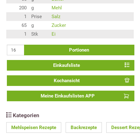
200
g
Mehl
1
Prise
Salz
65
g
Zucker
1
Stk
Ei
Portionen
Einkaufsliste
Kochansicht
Meine Einkaufslisten APP
Kategorien
Mehlspeisen Rezepte
Backrezepte
Dessert Reze