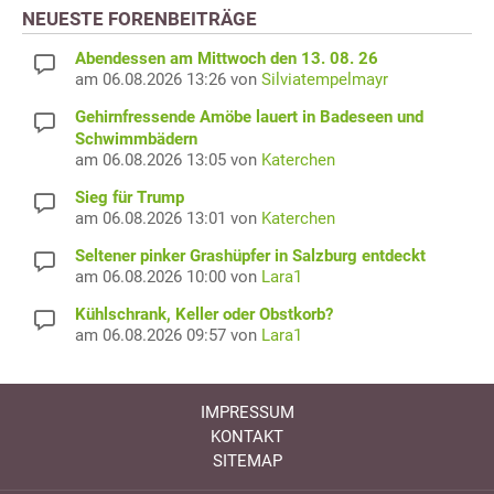
NEUESTE FORENBEITRÄGE
Abendessen am Mittwoch den 13. 08. 26
am 06.08.2026 13:26 von
Silviatempelmayr
Gehirnfressende Amöbe lauert in Badeseen und
Schwimmbädern
am 06.08.2026 13:05 von
Katerchen
Sieg für Trump
am 06.08.2026 13:01 von
Katerchen
Seltener pinker Grashüpfer in Salzburg entdeckt
am 06.08.2026 10:00 von
Lara1
Kühlschrank, Keller oder Obstkorb?
am 06.08.2026 09:57 von
Lara1
IMPRESSUM
KONTAKT
SITEMAP