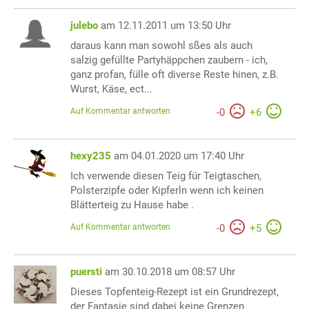
julebo
am 12.11.2011 um 13:50 Uhr
daraus kann man sowohl sßes als auch
salzig gefüllte Partyhäppchen zaubern - ich,
ganz profan, fülle oft diverse Reste hinen, z.B.
Wurst, Käse, ect...
Auf Kommentar antworten
-
0
+
6
hexy235
am 04.01.2020 um 17:40 Uhr
Ich verwende diesen Teig für Teigtaschen,
Polsterzipfe oder Kipferln wenn ich keinen
Blätterteig zu Hause habe .
Auf Kommentar antworten
-
0
+
5
puersti
am 30.10.2018 um 08:57 Uhr
Dieses Topfenteig-Rezept ist ein Grundrezept,
der Fantasie sind dabei keine Grenzen