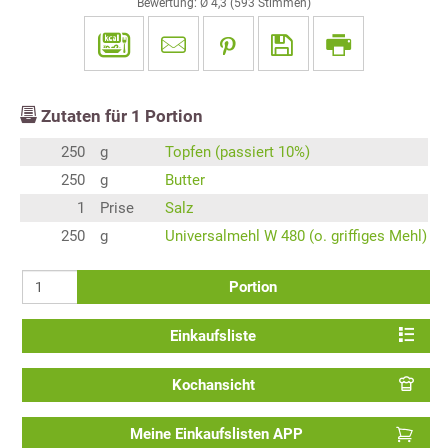
Bewertung: Ø
4,3
(
593
Stimmen)
Zutaten für
1
Portion
250
g
Topfen (passiert 10%)
250
g
Butter
1
Prise
Salz
250
g
Universalmehl W 480 (o. griffiges Mehl)
Portion
Einkaufsliste
Kochansicht
Meine Einkaufslisten APP