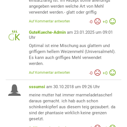
einsatzfähig ist. Im Rezept sollte allerdings
angegeben werden welche Art von Mehl
verwendet werden.- glatt oder griffig
Auf Kommentar antworten
-
0
+
0
GuteKueche-Admin
am 23.01.2025 um 09:01
Uhr
Optimal ist eine Mischung aus glattem und
griffigem hellem Weizenmehl (Universalmehl).
Es kann auch griffiges Mehl verwendet
werden.
Auf Kommentar antworten
-
0
+
0
sssumsi
am 30.10.2018 um 09:26 Uhr
meine mutter hat immer marmeladetascherl
daraus gemacht. ich hab auch schon
schinkenkipferl aus diesem teig gezaubert. da
sind der phantasie wirklich keine grenzen
gesetzt.