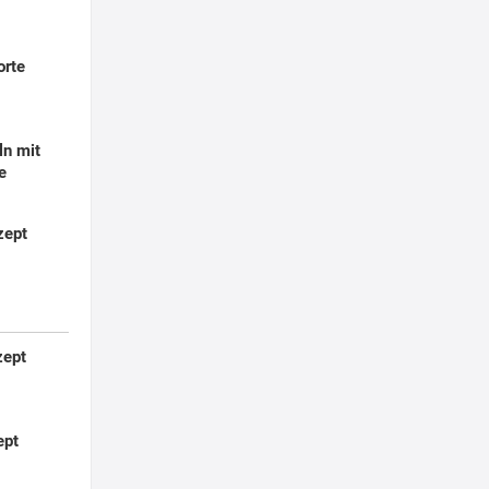
orte
ln mit
e
zept
zept
ept