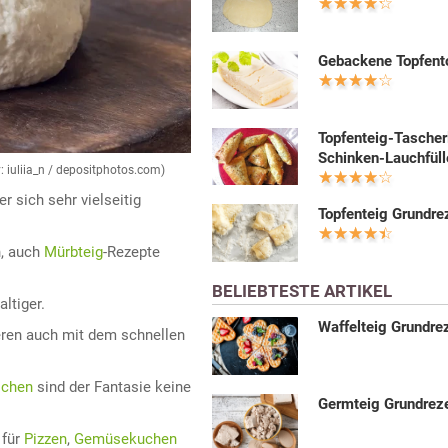
Gebackene Topfent
Topfenteig-Tascher
Schinken-Lauchfüll
: iuliia_n / depositphotos.com)
r sich sehr vielseitig
Topfenteig Grundre
n, auch
Mürbteig
-Rezepte
BELIEBTESTE ARTIKEL
ltiger.
Waffelteig Grundre
ieren auch mit dem schnellen
schen
sind der Fantasie keine
Germteig Grundrez
 für
Pizzen
,
Gemüsekuchen