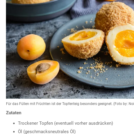
Für das Füllen mit Früchten ist der Topfenteig besonders geeignet. (Foto by: N
Zutaten
Trockener Topfen (eventuell vorher ausdrücken)
Öl (geschmacksneutrales Öl)