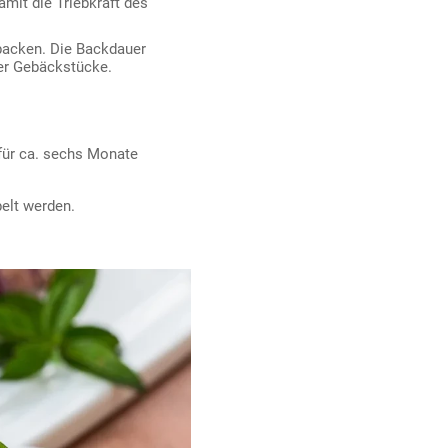
amit die Triebkraft des
 backen. Die Backdauer
der Gebäckstücke.
für ca. sechs Monate
elt werden.