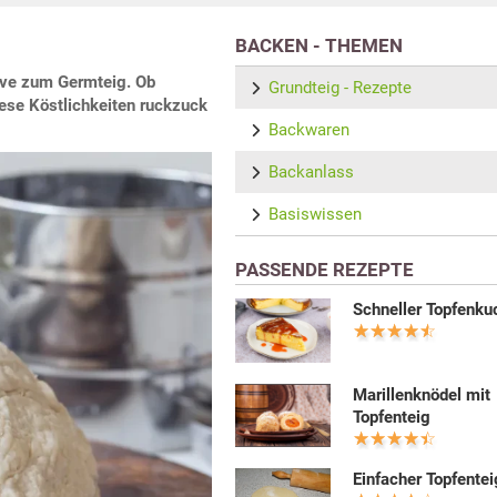
BACKEN - THEMEN
tive zum Germteig. Ob
Grundteig - Rezepte
ese Köstlichkeiten ruckzuck
Backwaren
Backanlass
Basiswissen
PASSENDE REZEPTE
Schneller Topfenku
Marillenknödel mit
Topfenteig
Einfacher Topfentei