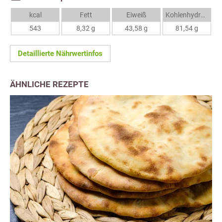
kcal
Fett
Eiweiß
Kohlenhydrate
543
8,32 g
43,58 g
81,54 g
Detaillierte Nährwertinfos
ÄHNLICHE REZEPTE