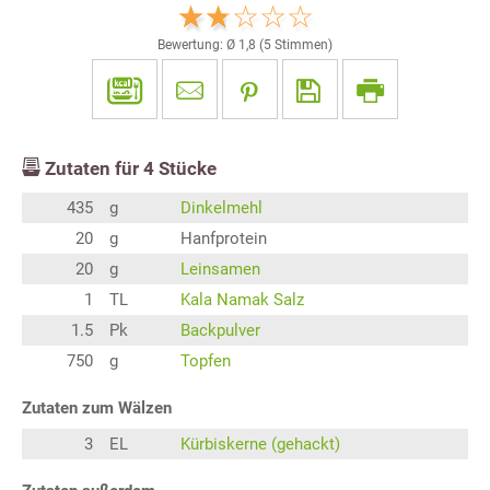
Bewertung: Ø
1,8
(
5
Stimmen)
Zutaten für
4
Stücke
435
g
Dinkelmehl
20
g
Hanfprotein
20
g
Leinsamen
1
TL
Kala Namak Salz
1.5
Pk
Backpulver
750
g
Topfen
Zutaten zum Wälzen
3
EL
Kürbiskerne (gehackt)