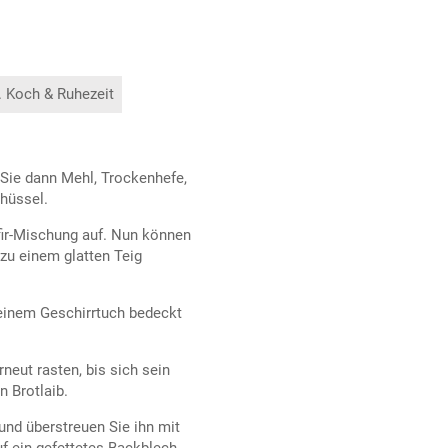
. Koch & Ruhezeit
Sie dann Mehl, Trockenhefe,
hüssel.
ir-Mischung auf. Nun können
 zu einem glatten Teig
einem Geschirrtuch bedeckt
neut rasten, bis sich sein
 Brotlaib.
nd überstreuen Sie ihn mit
f ein gefettetes Backblech