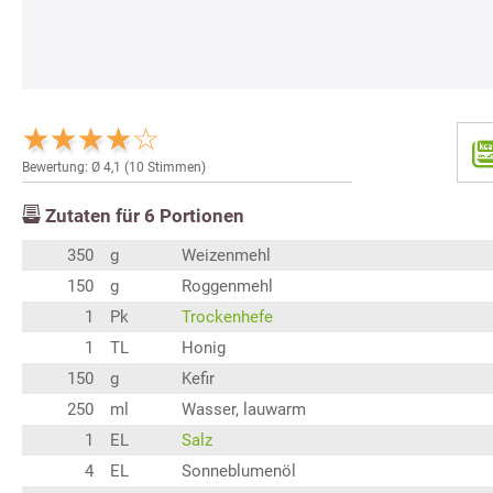
Bewertung: Ø
4,1
(
10
Stimmen)
Zutaten für
6
Portionen
350
g
Weizenmehl
150
g
Roggenmehl
1
Pk
Trockenhefe
1
TL
Honig
150
g
Kefir
250
ml
Wasser, lauwarm
1
EL
Salz
4
EL
Sonneblumenöl