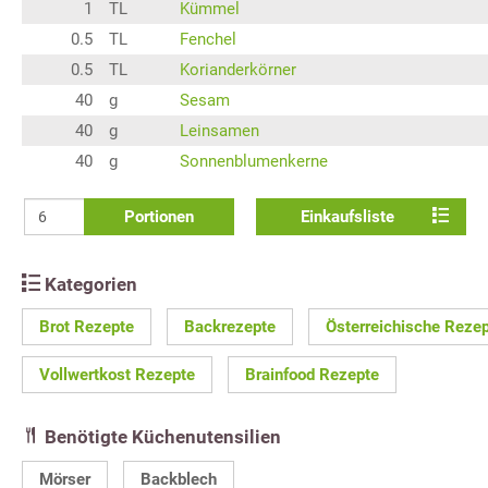
1
TL
Kümmel
0.5
TL
Fenchel
0.5
TL
Korianderkörner
40
g
Sesam
40
g
Leinsamen
40
g
Sonnenblumenkerne
Portionen
Einkaufsliste
Kategorien
Brot Rezepte
Backrezepte
Österreichische Reze
Vollwertkost Rezepte
Brainfood Rezepte
Benötigte Küchenutensilien
Mörser
Backblech