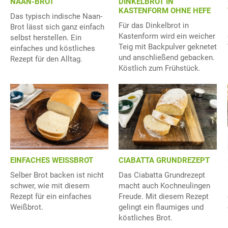
NAAN-BROT
DINKELBROT IN
KASTENFORM OHNE HEFE
Das typisch indische Naan-
Für das Dinkelbrot in
Brot lässt sich ganz einfach
Kastenform wird ein weicher
selbst herstellen. Ein
Teig mit Backpulver geknetet
einfaches und köstliches
und anschließend gebacken.
Rezept für den Alltag.
Köstlich zum Frühstück.
EINFACHES WEISSBROT
CIABATTA GRUNDREZEPT
Selber Brot backen ist nicht
Das Ciabatta Grundrezept
schwer, wie mit diesem
macht auch Kochneulingen
Rezept für ein einfaches
Freude. Mit diesem Rezept
Weißbrot.
gelingt ein flaumiges und
köstliches Brot.