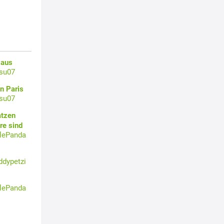
 aus
su07
n Paris
su07
atzen
re sind
tlePanda
ddypetzi
tlePanda