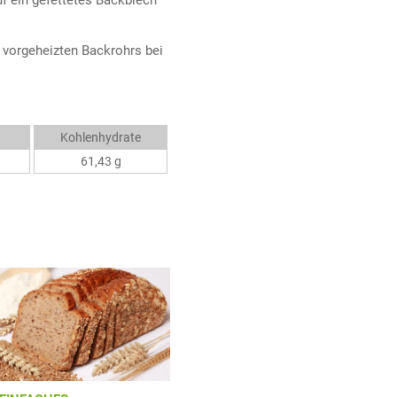
 vorgeheizten Backrohrs bei
Kohlenhydrate
61,43 g