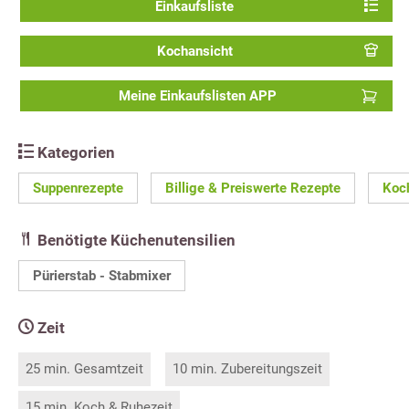
Einkaufsliste
Kochansicht
Meine Einkaufslisten APP
Kategorien
Suppenrezepte
Billige & Preiswerte Rezepte
Koc
Benötigte Küchenutensilien
Pürierstab - Stabmixer
Zeit
25 min. Gesamtzeit
10 min. Zubereitungszeit
15 min. Koch & Ruhezeit