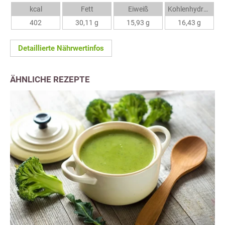
kcal
Fett
Eiweiß
Kohlenhydrate
402
30,11 g
15,93 g
16,43 g
Detaillierte Nährwertinfos
ÄHNLICHE REZEPTE