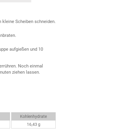
in kleine Scheiben schneiden.
anbraten.
Suppe aufgießen und 10
errühren. Noch einmal
nuten ziehen lassen.
Kohlenhydrate
16,43 g