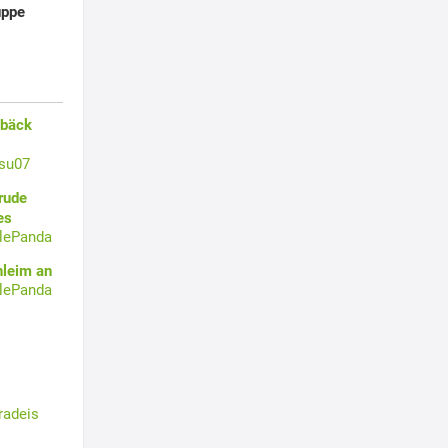
uppe
ebäck
su07
rude
es
tlePanda
hleim an
tlePanda
radeis