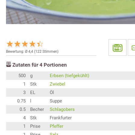
Bewertung: Ø
4,4
(
122
Stimmen)
Zutaten für
4
Portionen
500
g
Erbsen (tiefgekühlt)
1
Stk
Zwiebel
3
EL
Öl
0.75
l
Suppe
0.5
Becher
Schlagobers
4
Stk
Frankfurter
1
Prise
Pfeffer
1
Prise
Salz