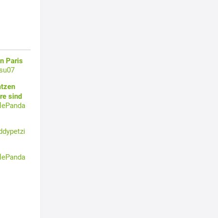
n Paris
su07
atzen
re sind
tlePanda
ddypetzi
tlePanda