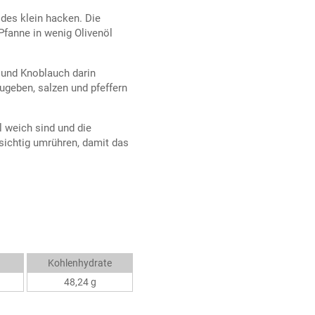
des klein hacken. Die
Pfanne in wenig Olivenöl
 und Knoblauch darin
ugeben, salzen und pfeffern
l weich sind und die
sichtig umrühren, damit das
Kohlenhydrate
48,24 g