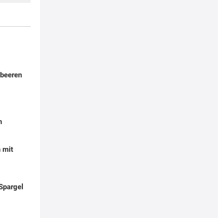
dbeeren
h
 mit
Spargel