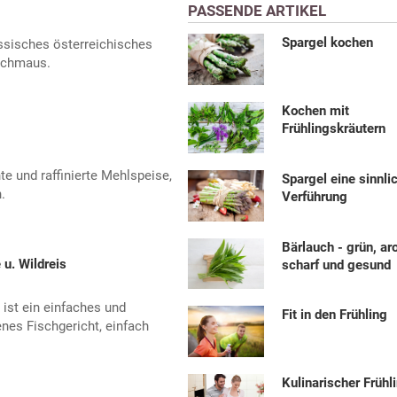
PASSENDE ARTIKEL
Spargel kochen
assisches österreichisches
schmaus.
Kochen mit
Frühlingskräutern
hte und raffinierte Mehlspeise,
Spargel eine sinnli
.
Verführung
Bärlauch - grün, a
u. Wildreis
scharf und gesund
ist ein einfaches und
Fit in den Frühling
enes Fischgericht, einfach
Kulinarischer Frühl