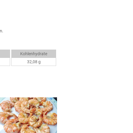
n.
Kohlenhydrate
32,08 g