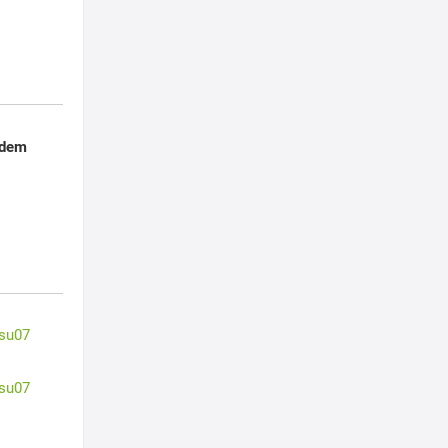
 dem
su07
su07