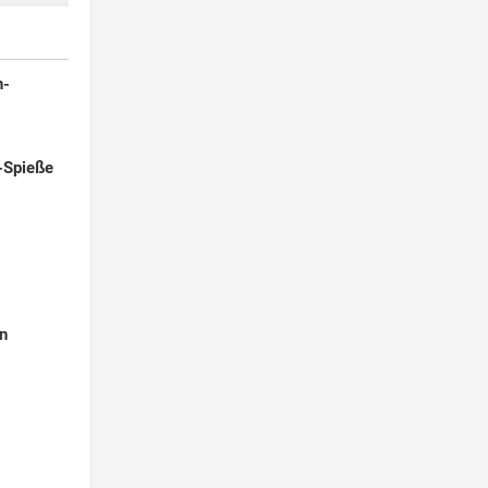
h-
-Spieße
n