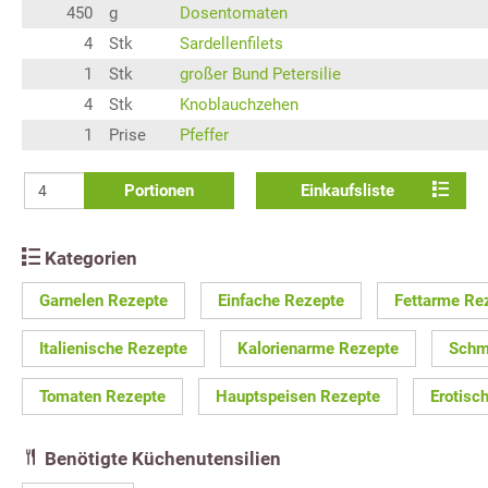
450
g
Dosentomaten
4
Stk
Sardellenfilets
1
Stk
großer Bund Petersilie
4
Stk
Knoblauchzehen
1
Prise
Pfeffer
Portionen
Einkaufsliste
Kategorien
Garnelen Rezepte
Einfache Rezepte
Fettarme Re
Italienische Rezepte
Kalorienarme Rezepte
Schm
Tomaten Rezepte
Hauptspeisen Rezepte
Erotisc
Benötigte Küchenutensilien