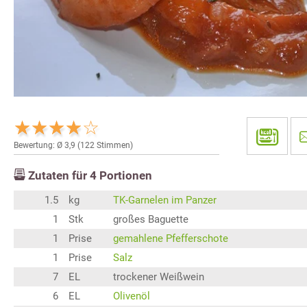
Bewertung: Ø
3,9
(
122
Stimmen)
Zutaten für
4
Portionen
1.5
kg
TK-Garnelen im Panzer
1
Stk
großes Baguette
1
Prise
gemahlene Pfefferschote
1
Prise
Salz
7
EL
trockener Weißwein
6
EL
Olivenöl