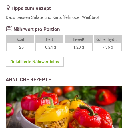
Tipps zum Rezept
Dazu passen Salate und Kartoffeln oder Weißbrot.
Nährwert pro Portion
kcal
Fett
Eiweiß
Kohlenhydrate
125
10,24 g
1,23 g
7,36 g
Detaillierte Nährwertinfos
ÄHNLICHE REZEPTE