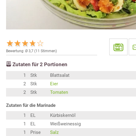
Bewertung: Ø
3,7
(
11
Stimmen)
Zutaten für
2
Portionen
1
Stk
Blattsalat
2
Stk
Eier
2
Stk
Tomaten
Zutaten für die Marinade
1
EL
Kürbiskernöl
1
EL
Weißweinessig
1
Prise
Salz