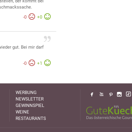
stellen, der kommt bei
Geschmackssache.
-
0
+
0
ieder gut. Bei mir darf
-
0
+
1
WERBUNG
NEWSLETTER
GEWINNSPIEL
WEINE
RESTAURANTS