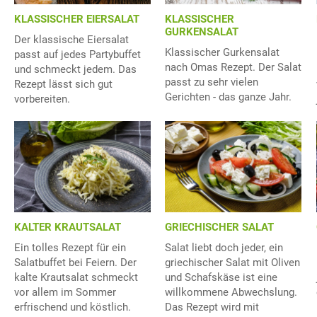
KLASSISCHER EIERSALAT
KLASSISCHER
GURKENSALAT
Der klassische Eiersalat
Klassischer Gurkensalat
passt auf jedes Partybuffet
nach Omas Rezept. Der Salat
und schmeckt jedem. Das
passt zu sehr vielen
Rezept lässt sich gut
Gerichten - das ganze Jahr.
vorbereiten.
KALTER KRAUTSALAT
GRIECHISCHER SALAT
Ein tolles Rezept für ein
Salat liebt doch jeder, ein
Salatbuffet bei Feiern. Der
griechischer Salat mit Oliven
kalte Krautsalat schmeckt
und Schafskäse ist eine
vor allem im Sommer
willkommene Abwechslung.
erfrischend und köstlich.
Das Rezept wird mit