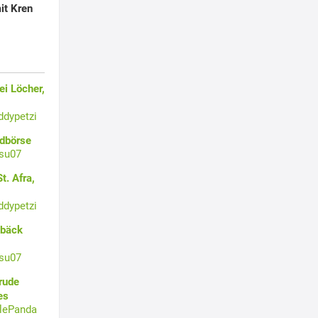
it Kren
i Löcher,
ddypetzi
ldbörse
su07
t. Afra,
ddypetzi
ebäck
su07
rude
es
tlePanda