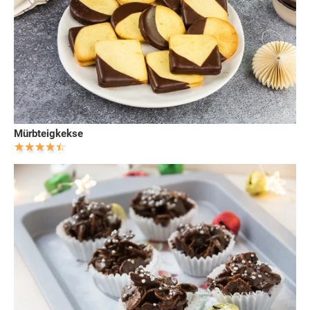
Mürbteigkekse