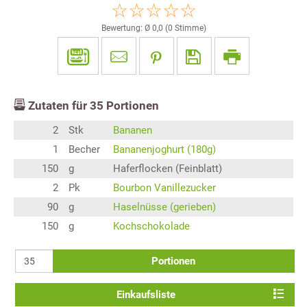
Bewertung: Ø
0,0
(
0
Stimme)
Zutaten für
35
Portionen
2
Stk
Bananen
1
Becher
Bananenjoghurt (180g)
150
g
Haferflocken (Feinblatt)
2
Pk
Bourbon Vanillezucker
90
g
Haselnüsse (gerieben)
150
g
Kochschokolade
Portionen
Einkaufsliste