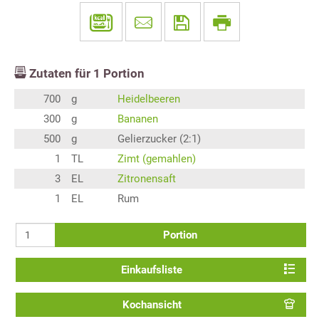
Zutaten für
1
Portion
700
g
Heidelbeeren
300
g
Bananen
500
g
Gelierzucker (2:1)
1
TL
Zimt (gemahlen)
3
EL
Zitronensaft
1
EL
Rum
Portion
Einkaufsliste
Kochansicht