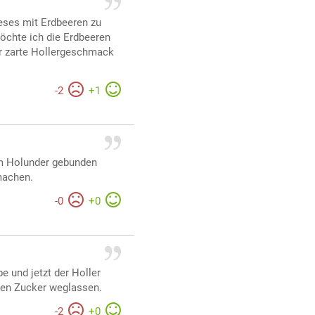
ieses mit Erdbeeren zu
öchte ich die Erdbeeren
er zarte Hollergeschmack
-
2
+
1
vom Holunder gebunden
machen.
-
0
+
0
 und jetzt der Holler
 den Zucker weglassen.
-
2
+
0