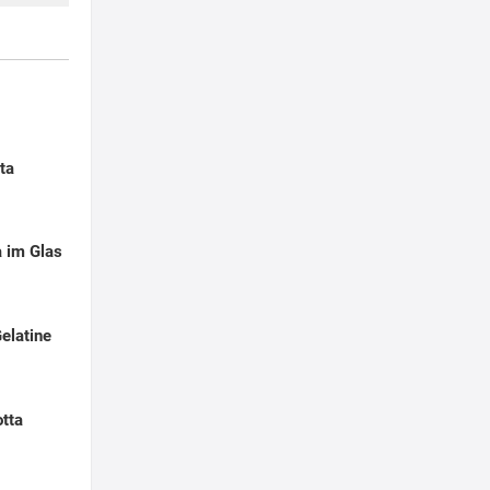
ta
a im Glas
elatine
tta