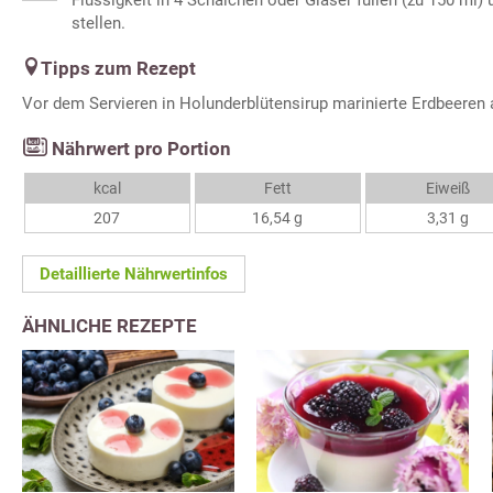
Flüssigkeit in 4 Schälchen oder Gläser füllen (zu 150 ml) 
stellen.
Tipps zum Rezept
Vor dem Servieren in Holunderblütensirup marinierte Erdbeeren 
Nährwert pro Portion
kcal
Fett
Eiweiß
207
16,54 g
3,31 g
Detaillierte Nährwertinfos
ÄHNLICHE REZEPTE