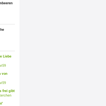
imbeeren
che
e Liebe
wi59
a von
wi59
 frei gibt
terchen
n"