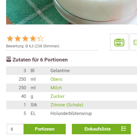
Bewertung: Ø
4,3
(
238
Stimmen)
Zutaten für
6
Portionen
3
Bl
Gelantine
250
ml
Obers
250
ml
Milch
40
g
Zucker
1
Stk
Zitrone (Schale)
5
EL
Holunderblütensirup
Portionen
Einkaufsliste